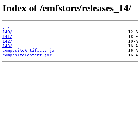
Index of /emfstore/releases_14/
../
140/
141/
142/
143/
compositeArtifacts.jar
compositeContent.jar