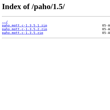
Index of /paho/1.5/
../
paho.mqtt.c-1.3.5.1.zip
paho.mqtt.c-1.3.5.2.zip
paho.mqtt.c-1.3.5.zip