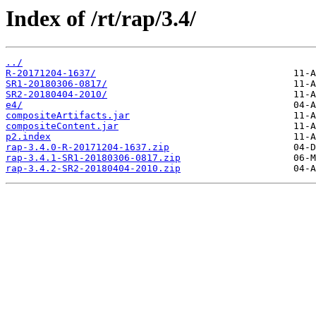
Index of /rt/rap/3.4/
../
R-20171204-1637/
SR1-20180306-0817/
SR2-20180404-2010/
e4/
compositeArtifacts.jar
compositeContent.jar
p2.index
rap-3.4.0-R-20171204-1637.zip
rap-3.4.1-SR1-20180306-0817.zip
rap-3.4.2-SR2-20180404-2010.zip