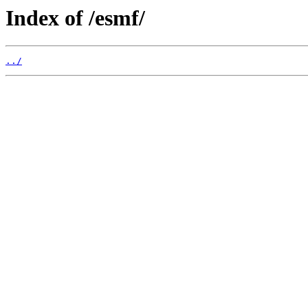
Index of /esmf/
../